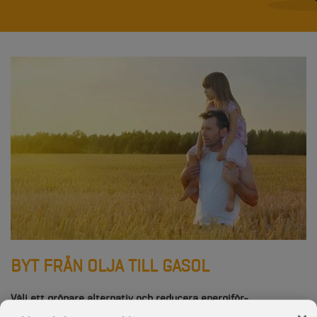
BYT FRÅN OLJA TILL GASOL
Välj ett grönare alternativ och reducera energiför-
brukningen. Med vår hjälp kan du spara både pengar och