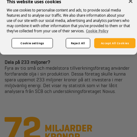
This website uses cookies
miljö. Nu kan vi även erbjuda biogasol - Kosan BioMix.
We use cookies to personalise content and ads, to provide social media
features and to analyse our traffic. We also share information about your
use of our site with our social media, advertising and analytics partners who
may combine it with other information that you’ve provided to them or that
they’ve collected from your use of their services.
Cookie Policy
Cookie settings
Reject All
Accept All Cookies
Dela på 233 miljoner?
Fyra av tio små och medelstora tillverkningsföretag använder
fortfarande olja i sin produktion. Dessa företag skulle kunna
spara uppemot 233 miljoner kronor på att investera i mer
miljövänlig energi. Det visar ny statistik som vi har låtit
analysera från SCB och undersökningsföretaget Novus.