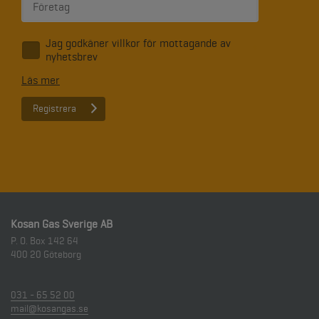
Jag godkäner villkor för mottagande av
*
nyhetsbrev
Läs mer
Kosan Gas Sverige AB
P. O. Box 142 64
400 20
Göteborg
031 - 65 52 00
mail@kosangas.se