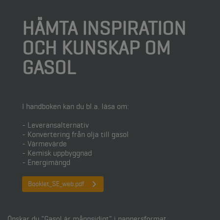
HÄMTA INSPIRATION
OCH KUNSKAP OM
GASOL
I handboken kan du bl.a. läsa om:
- Leveransalternativ
- Konvertering från olja till gasol
- Värmevärde
- Kemisk uppbyggnad
- Energimängd
Booklet_SE_web.pdf
Önskar du "Gasol är mångsidigt" i pappersformat,