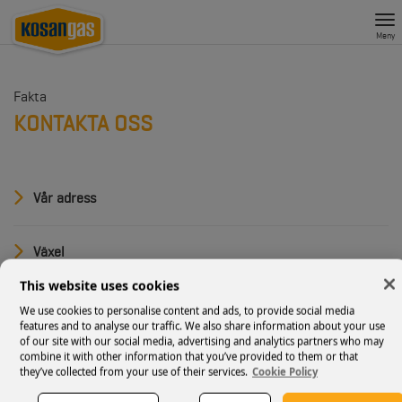
To
na
Meny
Fakta
KONTAKTA OSS
Vår adress
Kosan Gas Sverige AB
P.O. Box 142 64
Växel
400 20 Göteborg
Växel
This website uses cookies
Öppettider
We use cookies to personalise content and ads, to provide social media
Organisationsnummer: 556037-8225
T.
031-65 52 00
features and to analyse our traffic. We also share information about your use
Måndag-torsdag 8.00 - 16.00
of our site with our social media, advertising and analytics partners who may
combine it with other information that you’ve provided to them or that
Kundsupport & ordermottagning
Fredag 8.00-15.00
they’ve collected from your use of their services.
Cookie Policy
Besöksadress
Gasolbeställning