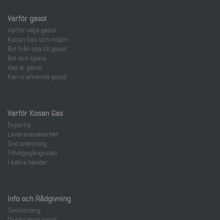
asa.karlsson@kosangas.se
Varför gasol
Varför välja gasol
Kosan Gas och miljön
Byt från olja till gasol
Byt och spara
Vad är gasol
Kan ni använda gasol
Varför Kosan Gas
Expertis
Leveranssäkerhet
God anledning
Tillvägagångssätt
I säkra händer
Info och Rådgivning
Tomkörning
Olycka med gasol