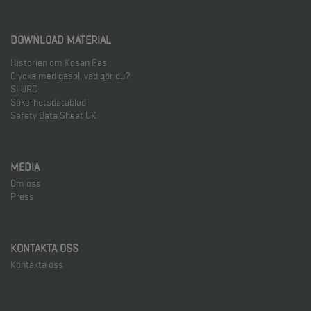
DOWNLOAD MATERIAL
Cathrine Valtersson
Historien om Kosan Gas
Sales Coordinator
Olycka med gasol, vad gör du?
SLURC
T. 031-65 52 07
Säkerhetsdatablad
Safety Data Sheet UK
Cathrine.valtersson@kosangas.se
MEDIA
Om oss
Press
KONTAKTA OSS
Kontakta oss
Åsa Karlsson
Account Manager
T. 031-65 52 05