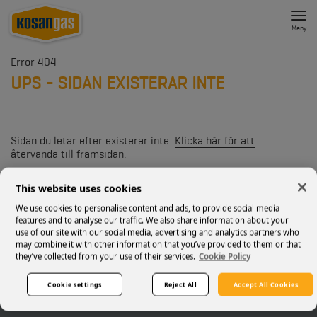
Tog
nav
Meny
Error 404
UPS - SIDAN EXISTERAR INTE
Sidan du letar efter existerar inte.
Klicka här för att
återvända till framsidan.
Letar du efter någon specifik information kan du försöka att
This website uses cookies
ange ordet i sökrutan ovan.
We use cookies to personalise content and ads, to provide social media
features and to analyse our traffic. We also share information about your
use of our site with our social media, advertising and analytics partners who
may combine it with other information that you’ve provided to them or that
they’ve collected from your use of their services.
Cookie Policy
Kosan Gas Sverige AB
P. O. Box 142 64
Cookie settings
Reject All
Accept All Cookies
400 20
Göteborg